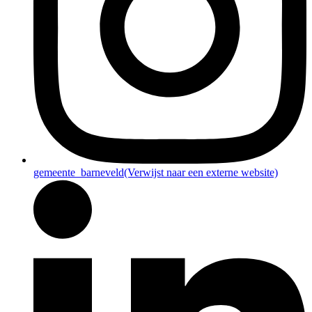
gemeente_barneveld
(Verwijst naar een externe website)