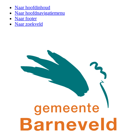
Naar hoofdinhoud
Naar hoofdnavigatiemenu
Naar footer
Naar zoekveld