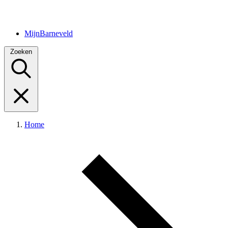
MijnBarneveld
Zoeken
Home