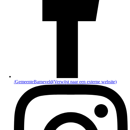
/GemeenteBarneveld
(Verwijst naar een externe website)