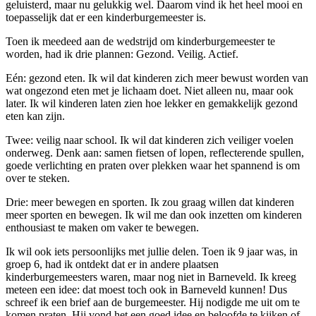
geluisterd, maar nu gelukkig wel. Daarom vind ik het heel mooi en
toepasselijk dat er een kinderburgemeester is.
Toen ik meedeed aan de wedstrijd om kinderburgemeester te
worden, had ik drie plannen: Gezond. Veilig. Actief.
Eén: gezond eten. Ik wil dat kinderen zich meer bewust worden van
wat ongezond eten met je lichaam doet. Niet alleen nu, maar ook
later. Ik wil kinderen laten zien hoe lekker en gemakkelijk gezond
eten kan zijn.
Twee: veilig naar school. Ik wil dat kinderen zich veiliger voelen
onderweg. Denk aan: samen fietsen of lopen, reflecterende spullen,
goede verlichting en praten over plekken waar het spannend is om
over te steken.
Drie: meer bewegen en sporten. Ik zou graag willen dat kinderen
meer sporten en bewegen. Ik wil me dan ook inzetten om kinderen
enthousiast te maken om vaker te bewegen.
Ik wil ook iets persoonlijks met jullie delen. Toen ik 9 jaar was, in
groep 6, had ik ontdekt dat er in andere plaatsen
kinderburgemeesters waren, maar nog niet in Barneveld. Ik kreeg
meteen een idee: dat moest toch ook in Barneveld kunnen! Dus
schreef ik een brief aan de burgemeester. Hij nodigde me uit om te
komen praten. Hij vond het een goed idee en beloofde te kijken of