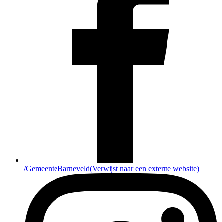
/GemeenteBarneveld
(Verwijst naar een externe website)