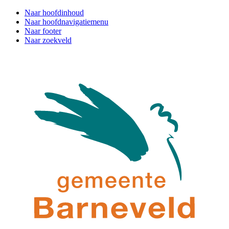
Naar hoofdinhoud
Naar hoofdnavigatiemenu
Naar footer
Naar zoekveld