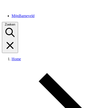
MijnBarneveld
Zoeken
Home