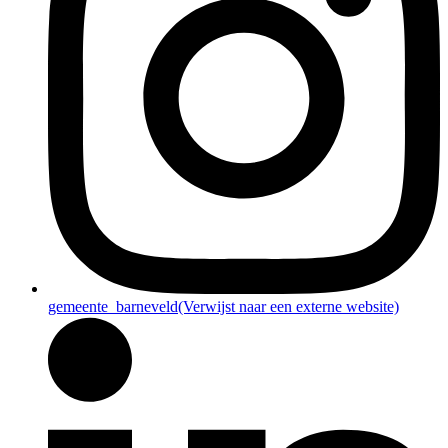
gemeente_barneveld
(Verwijst naar een externe website)