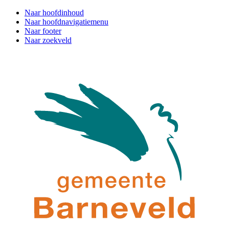
Naar hoofdinhoud
Naar hoofdnavigatiemenu
Naar footer
Naar zoekveld